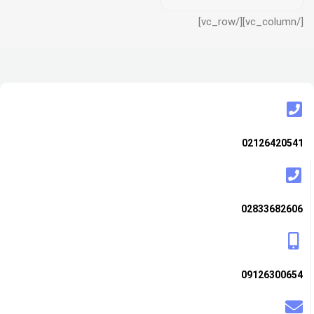
[/vc_column][/vc_row]
02126420541
02833682606
09126300654