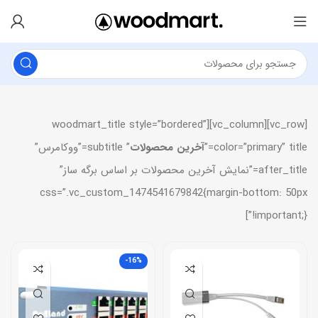
[vc_row][vc_column][woodmart_title style=”bordered”
color=”primary” title=”
آخرین محصولات
” subtitle=”ووکامرس”
after_title=”نمایش آخرین محصولات بر اساس برگه ساز”
css=”.vc_custom_1474541679842{margin-bottom: 50px
!important;}”]
-16%