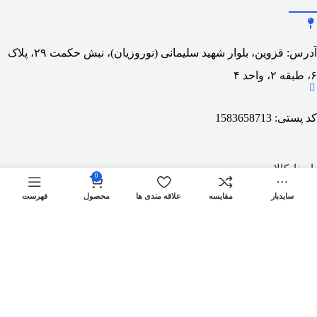
آدرس: قزوین، بلوار شهید سلیمانی (نوروزیان)، نبش حکمت ۲۹، پلاک
۶، طبقه ۲، واحد ۴
کد پستی: 1583658713
با مدارکالا
0
سایدبار
مقایسه
علاقه مندی ها
محصول
فهرست
دسترسی سریع
پچ پنل POE
پچ پنل 24 پورت POE گیگ
پچ پنل 16 پورت POE گیگ
پچ پنل 8 پورت POE گیگ
پچ پنل 4 پورت POE گیگ