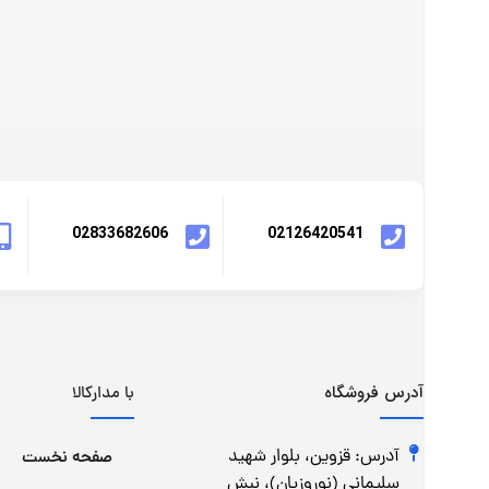
02833682606
02126420541
آدرس فروشگاه
با مدارکالا
آدرس: قزوین، بلوار شهید
صفحه نخست
سلیمانی (نوروزیان)، نبش