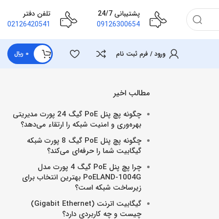
پشتیبانی 24/7
تلفن دفتر
02126420541
09126300654
ورود / فرم ثبت نام
0
﷼
مطالب اخیر
چگونه پچ پنل PoE گیگ 24 پورت مدیریتی
بهره‌وری و امنیت شبکه را ارتقاء می‌دهد؟
چگونه پچ پنل PoE گیگ 8 پورت شبکه
گیگابیت شما را حرفه‌ای می‌کند؟
چرا پچ پنل PoE گیگ 4 پورت مدل
PoELAND-1004G بهترین انتخاب برای
زیرساخت شبکه است؟
گیگابیت اترنت (Gigabit Ethernet)
چیست و چه کاربردی دارد؟