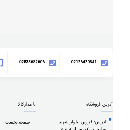
02833682606
02126420541
آدرس فروشگاه
با مدارکالا
آدرس: قزوین، بلوار شهید
صفحه نخست
سلیمانی (نوروزیان)، نبش