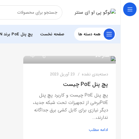
همه دسته ها
صفحه نخست
پچ پنل PoE برند PoELAN
9
مدار کالا
دسته‌بندی نشده
23 آوریل 2023
پچ پنل PoE چیست
پچ پنل PoE چیست و کاربرد پچ پنل
PoEبرخی از تجهیزات تحت شبکه جدید،
دیگر نیازی برای کابل کشی برق جداگانه
ندارند،...
ادامه مطلب