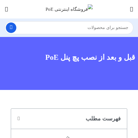
قبل و بعد از نصب پچ پنل PoE
فهرست مطلب