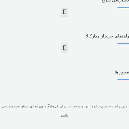
پچ پنل POE
پچ پنل 24 پورت POE گیگ
پچ پنل 16 پورت POE گیگ
پچ پنل 8 پورت POE گیگ
پچ پنل 4 پورت POE گیگ
راهنمای خرید از مدارکالا
مجوز ها
کپی رایت – تمام حقوق این وب سایت برای
فروشگاه پی او ای سنتر
محفوظ می
باشد